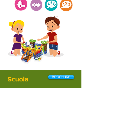
s
BROCHURE
cuola