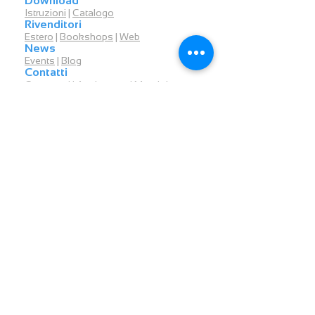
Download
Istruzioni
|
Catalogo
Rivenditori
Estero
|
Bookshops
|
Web
News
Events
|
Blog
Contatti
Contattaci
|
Assistenza
|
Membri
ULTIMI EVENTI
15
Politecnico di MIlano Bovisa
Festival internazionale dell'ingegneria
26