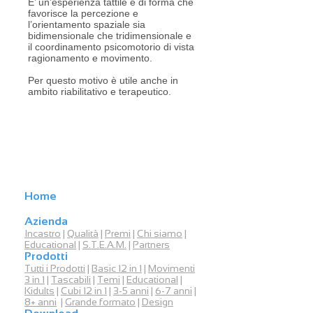
E’ un’esperienza tattile e di forma che
favorisce la percezione e
l’orientamento spaziale sia
bidimensionale che tridimensionale e
il coordinamento psicomotorio di vista
ragionamento e movimento.
Per questo motivo è utile anche in
ambito riabilitativo e terapeutico.
MAPPA DEL SITO
Home
Azienda
Incastro
|
Qualità
|
Premi
|
Chi siamo
|
Educational
|
S.T.E.A.M.
|
Partners
Prodotti
Tutti i Prodotti
|
Basic 12 in 1
|
Movimenti
3 in 1
|
Tascabili
|
Temi
|
Educational
|
Kidults
|
Cubi 12 in 1
|
3-5 anni
|
6-7 anni
|
8+ anni
|
Grand
e
formato
|
Design