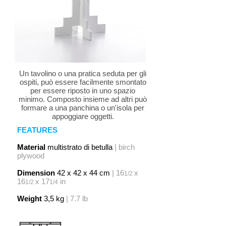
Un tavolino o una pratica seduta per gli
ospiti, può essere facilmente smontato
per essere riposto in uno spazio
minimo. Composto insieme ad altri può
formare a una panchina o un'isola per
appoggiare oggetti.
FEATURES
Material
multistrato di betulla
| birch
plywood
Dimension
42 x 42 x 44 cm
|
16
x
1/2
16
x 17
in
1/2
1/4
Weight
3,5 kg
| 7.7 lb