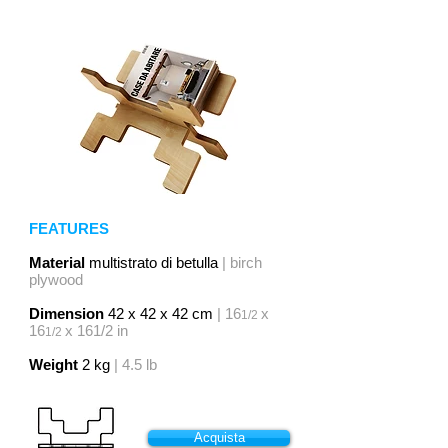
FEATURES
Material
multistrato di betulla
| birch
plywood
Dimension
42 x 42 x 42 cm
| 16
x
1/2
16
x 161/2 in
1/2
Weight
2 kg
| 4.5 lb
Acquista