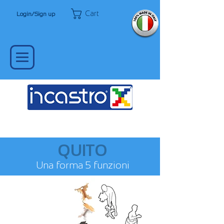
Cart
Login/Sign up
QUITO
Una forma 5 funzioni