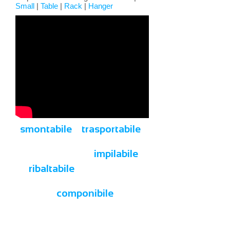
Small
|
Table
|
Rack
|
Hanger
smontabile
trasportabile
impilabile
ribaltabile
componibile