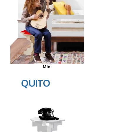
Mini
QUITO
s
mall