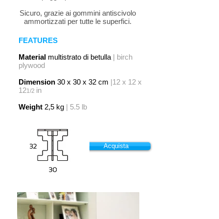
Sicuro, grazie ai gommini antiscivolo
ammortizzati per tutte le superfici.
FEATURES
Material
multistrato di betulla
| birch
plywood
Dimension
30 x 30 x 32 cm
|12 x 12 x
12
in
1/2
Weight
2,5 kg
| 5.5 lb
Acquista