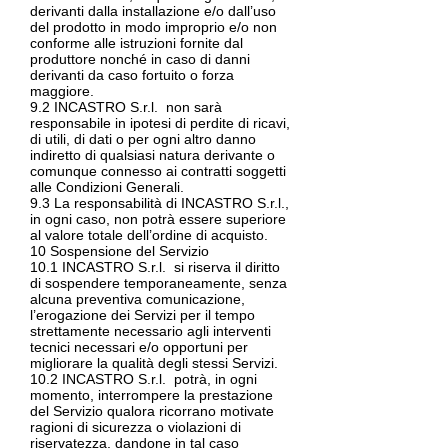
derivanti dalla installazione e/o dall’uso
del prodotto in modo improprio e/o non
conforme alle istruzioni fornite dal
produttore nonché in caso di danni
derivanti da caso fortuito o forza
maggiore.
9.2 INCASTRO S.r.l. non sarà
responsabile in ipotesi di perdite di ricavi,
di utili, di dati o per ogni altro danno
indiretto di qualsiasi natura derivante o
comunque connesso ai contratti soggetti
alle Condizioni Generali.
9.3 La responsabilità di INCASTRO S.r.l.,
in ogni caso, non potrà essere superiore
al valore totale dell’ordine di acquisto.
10 Sospensione del Servizio
10.1 INCASTRO S.r.l. si riserva il diritto
di sospendere temporaneamente, senza
alcuna preventiva comunicazione,
l’erogazione dei Servizi per il tempo
strettamente necessario agli interventi
tecnici necessari e/o opportuni per
migliorare la qualità degli stessi Servizi.
10.2 INCASTRO S.r.l. potrà, in ogni
momento, interrompere la prestazione
del Servizio qualora ricorrano motivate
ragioni di sicurezza o violazioni di
riservatezza, dandone in tal caso