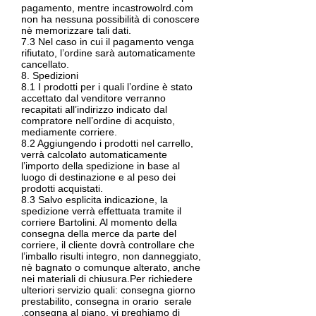
pagamento, mentre incastrowolrd.com
non ha nessuna possibilità di conoscere
nè memorizzare tali dati.
7.3 Nel caso in cui il pagamento venga
rifiutato, l’ordine sarà automaticamente
cancellato.
8. Spedizioni
8.1 I prodotti per i quali l’ordine è stato
accettato dal venditore verranno
recapitati all’indirizzo indicato dal
compratore nell’ordine di acquisto,
mediamente corriere.
8.2 Aggiungendo i prodotti nel carrello,
verrà calcolato automaticamente
l’importo della spedizione in base al
luogo di destinazione e al peso dei
prodotti acquistati.
8.3 Salvo esplicita indicazione, la
spedizione verrà effettuata tramite il
corriere Bartolini. Al momento della
consegna della merce da parte del
corriere, il cliente dovrà controllare che
l’imballo risulti integro, non danneggiato,
nè bagnato o comunque alterato, anche
nei materiali di chiusura.Per richiedere
ulteriori servizio quali: consegna giorno
prestabilito, consegna in orario serale
,consegna al piano, vi preghiamo di