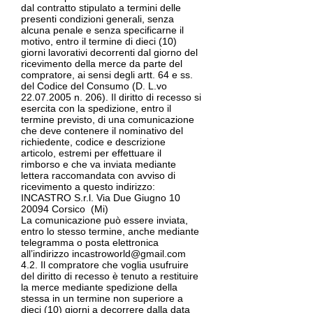
dal contratto stipulato a termini delle
presenti condizioni generali, senza
alcuna penale e senza specificarne il
motivo, entro il termine di dieci (10)
giorni lavorativi decorrenti dal giorno del
ricevimento della merce da parte del
compratore, ai sensi degli artt. 64 e ss.
del Codice del Consumo (D. L.vo
22.07.2005
n. 206). Il diritto di recesso si
esercita con la spedizione, entro il
termine previsto, di una comunicazione
che deve contenere il nominativo del
richiedente, codice e descrizione
articolo, estremi per effettuare il
rimborso e che va inviata mediante
lettera raccomandata con avviso di
ricevimento a questo indirizzo:
INCASTRO S.r.l. Via Due Giugno
10
20094
Corsico (Mi)
La comunicazione può essere inviata,
entro lo stesso termine, anche mediante
telegramma o posta elettronica
all’indirizzo incastroworld@gmail.com
4.2. Il compratore che voglia usufruire
del diritto di recesso è tenuto a restituire
la merce mediante spedizione della
stessa in un termine non superiore a
dieci (10) giorni a decorrere dalla data