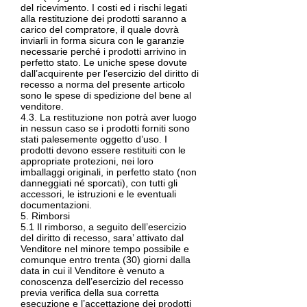
del ricevimento. I costi ed i rischi legati
alla restituzione dei prodotti saranno a
carico del compratore, il quale dovrà
inviarli in forma sicura con le garanzie
necessarie perché i prodotti arrivino in
perfetto stato. Le uniche spese dovute
dall’acquirente per l’esercizio del diritto di
recesso a norma del presente articolo
sono le spese di spedizione del bene al
venditore.
4.3. La restituzione non potrà aver luogo
in nessun caso se i prodotti forniti sono
stati palesemente oggetto d’uso. I
prodotti devono essere restituiti con le
appropriate protezioni, nei loro
imballaggi originali, in perfetto stato (non
danneggiati né sporcati), con tutti gli
accessori, le istruzioni e le eventuali
documentazioni.
5. Rimborsi
5.1 Il rimborso, a seguito dell’esercizio
del diritto di recesso, sara’ attivato dal
Venditore nel minore tempo possibile e
comunque entro trenta (30) giorni dalla
data in cui il Venditore è venuto a
conoscenza dell’esercizio del recesso
previa verifica della sua corretta
esecuzione e l’accettazione dei prodotti