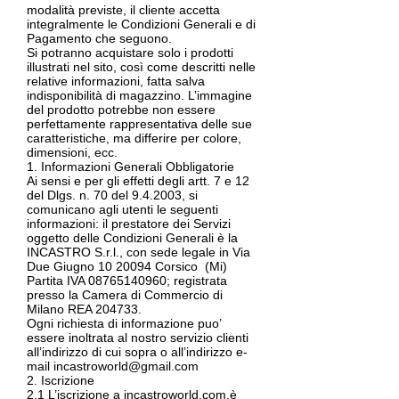
modalità previste, il cliente accetta
integralmente le Condizioni Generali e di
Pagamento che seguono.
Si potranno acquistare solo i prodotti
illustrati nel sito, così come descritti nelle
relative informazioni, fatta salva
indisponibilità di magazzino. L’immagine
del prodotto potrebbe non essere
perfettamente rappresentativa delle sue
caratteristiche, ma differire per colore,
dimensioni, ecc.
1. Informazioni Generali Obbligatorie
Ai sensi e per gli effetti degli artt. 7 e 12
del Dlgs. n. 70 del 9.4.2003, si
comunicano agli utenti le seguenti
informazioni: il prestatore dei Servizi
oggetto delle Condizioni Generali è la
INCASTRO S.r.l., con sede legale in Via
Due Giugno
10 20094
Corsico (Mi)
Partita IVA
08765140960
; registrata
presso la Camera di Commercio di
Milano REA 204733.
Ogni richiesta di informazione puo’
essere inoltrata al nostro servizio clienti
all’indirizzo di cui sopra o all’indirizzo e-
mail incastroworld@gmail.com
2. Iscrizione
2.1 L’iscrizione a incastroworld.com.è