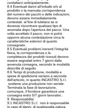
contattarci anticipatamente.
8.4 Eventuali danni all’imballo e/o al
prodotto o la mancata corrispondenza
del numero dei pacchi o delle indicazioni,
devono essere immediatamente
contestati al fine di tutelarsi se si
dovesse riscontrare qualsiasi tipo di
anomalia dopo l’apertura del pacco. Una
volta accettato il pacco, non si potrà
opporre alcuna contestazione circa le
caratteristiche esteriori di quanto
consegnato.
8.5 Eventuali problemi inerenti l’integrità
fisica, la corrispondenza o la
completezza dei prodotti ricevuti devono
essere segnalati entro 7 giorni dalla
avvenuta consegna, secondo le modalità
descritte di seguito.
8.6 Tempi di produzione, modalità e
spese di spedizione variano a seconda
dell’articolo, in quanto INCASTRO S.r.l.
sostiene una produzione non seriale.
Terminata la fase di lavorazione,
comunque, il fornitore garantisce una
consegna entro 5/7 giorni lavorativi..
9. Responsabilita’
9.1 INCASTRO S.r.l. non è responsabile
in caso di danni, di qualsivoglia natura,