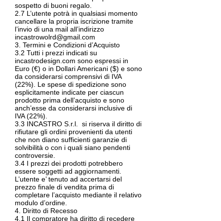
sospetto di buoni regalo.
2.7 L’utente potrà in qualsiasi momento
cancellare la propria iscrizione tramite
l’invio di una mail all’indirizzo
incastrowolrd@gmail.com
3. Termini e Condizioni d’Acquisto
3.2 Tutti i prezzi indicati su
incastrodesign.com sono espressi in
Euro (€) o in Dollari Americani ($) e sono
da considerarsi comprensivi di IVA
(22%). Le spese di spedizione sono
esplicitamente indicate per ciascun
prodotto prima dell’acquisto e sono
anch’esse da considerarsi inclusive di
IVA (22%).
3.3 INCASTRO S.r.l. si riserva il diritto di
rifiutare gli ordini provenienti da utenti
che non diano sufficienti garanzie di
solvibilità o con i quali siano pendenti
controversie.
3.4 I prezzi dei prodotti potrebbero
essere soggetti ad aggiornamenti.
L’utente e’ tenuto ad accertarsi del
prezzo finale di vendita prima di
completare l’acquisto mediante il relativo
modulo d’ordine.
4. Diritto di Recesso
4.1 Il compratore ha diritto di recedere