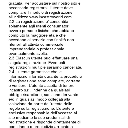
gratuita. Per acquistare sul nostro sito è
necessario registrarsi, l’utente deve
compilare il modulo di registrazione
all’indirizzo
www.incastroworld.com
.
2.2 La registrazione e’ consentita
solamente agli utenti consumatori,
ovvero persone fisiche, che abbiano
compiuto la maggiore età e che
accedono al servizio con finalità non
riferibili all’attività commerciale,
imprenditoriale o professionale
eventualmente svolta.
2.3 Ciascun utente puo’ effettuare una
singola registrazione. Eventuali
registrazioni multiple saranno cancellate.
2.4 L’utente garantisce che le
informazioni fornite durante la procedura
di registrazione sono complete, corrette
e veritiere. L’utente accetta di tenere
incastro s.r.l. indenne da qualsiasi
obbligo risarcitorio, sanzione derivante
e\o in qualsiasi modo collegati alla
violazione da parte dell’utente delle
regole sulla registrazione. L’utente è
esclusivo responsabile dell’accesso al
sito mediante le sue credenziali di
registrazione e risponde direttamente di
ogni danno o pregiudizio arrecato a