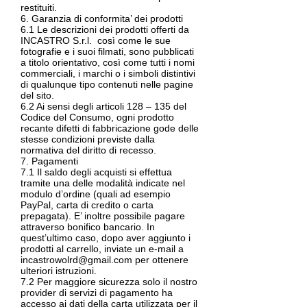
restituiti.
6. Garanzia di conformita’ dei prodotti
6.1 Le descrizioni dei prodotti offerti da
INCASTRO S.r.l. così come le sue
fotografie e i suoi filmati, sono pubblicati
a titolo orientativo, così come tutti i nomi
commerciali, i marchi o i simboli distintivi
di qualunque tipo contenuti nelle pagine
del sito.
6.2 Ai sensi degli articoli 128 – 135 del
Codice del Consumo, ogni prodotto
recante difetti di fabbricazione gode delle
stesse condizioni previste dalla
normativa del diritto di recesso.
7. Pagamenti
7.1 Il saldo degli acquisti si effettua
tramite una delle modalità indicate nel
modulo d’ordine (quali ad esempio
PayPal, carta di credito o carta
prepagata). E’ inoltre possibile pagare
attraverso bonifico bancario. In
quest’ultimo caso, dopo aver aggiunto i
prodotti al carrello, inviate un e-mail a
incastrowolrd@gmail.com
per ottenere
ulteriori istruzioni.
7.2 Per maggiore sicurezza solo il nostro
provider di servizi di pagamento ha
accesso ai dati della carta utilizzata per il