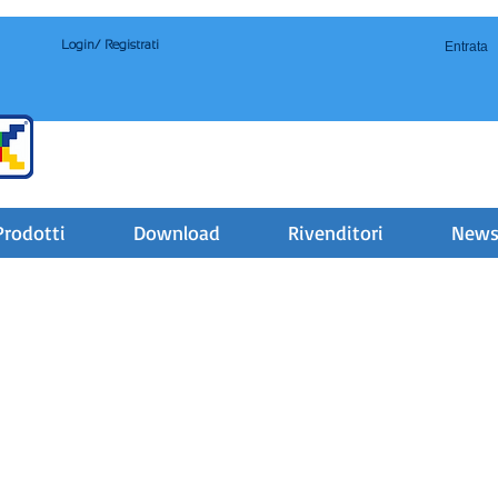
Login/ Registrati
Entrata
Prodotti
Download
Rivenditori
New
Movimenti 3 in 1