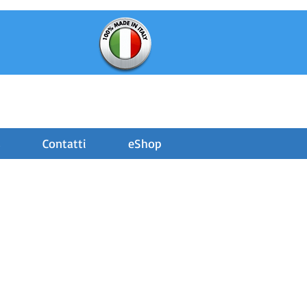
s
Contatti
eShop