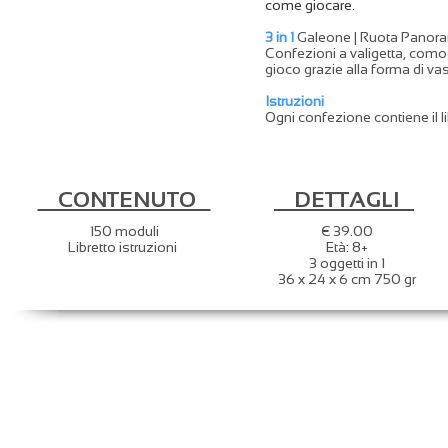
come giocare.
3 in 1
Galeone | Ruota Panora
Confezioni a valigetta, comod
gioco grazie alla forma di va
Istruzioni
Ogni confezione contiene il lib
CONTENUTO
DETTAGLI
150 moduli
€ 39.00
Libretto istruzioni
Età: 8+
3 oggetti in 1
36 x 24 x 6 cm 750 gr
TO
ULTIMI EVENTI
C