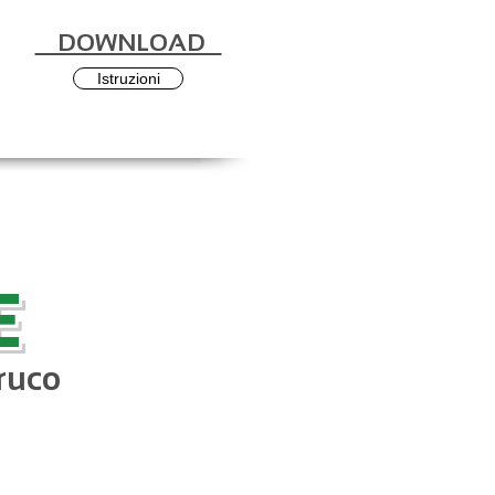
DOWNLOAD
Istruzioni
E
bruco