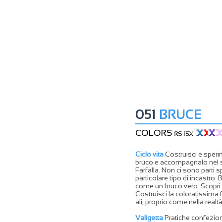
051
BRUCE
COLORS
Ciclo vita
Costruisci e speri
bruco e accompagnalo nel su
Farfalla. Non ci sono parti s
particolare tipo di incastro
come un bruco vero. Scopri t
Costruisci la coloratissima f
ali, proprio come nella realtà
Valigetta
Pratiche confezion