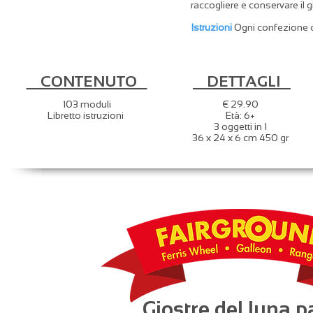
raccogliere e conservare il 
Istruzioni
Ogni confezione con
CONTENUTO
DETTAGLI
103 moduli
€ 29.90
Libretto istruzioni
Età: 6+
3 oggetti in 1
36 x 24 x 6 cm 450 gr
Giostre del luna p