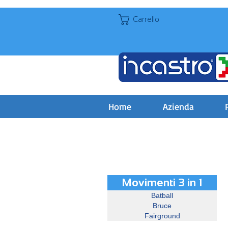
Carrello
Home
Azienda
Movimenti 3 in 1
Batball
Bruce
Fairground