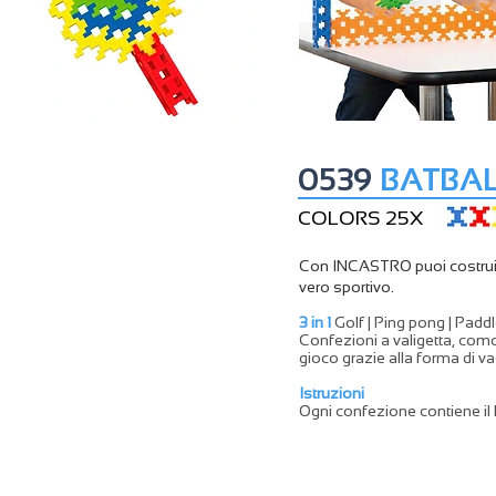
0539
BATBA
COLORS 25X
Con INCASTRO puoi costruire 
vero sportivo.
3 in 1
Golf | Ping pong | Padd
Confezioni a valigetta, como
gioco grazie alla forma di va
Istruzioni
Ogni confezione contiene il li