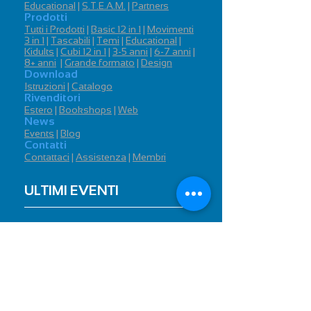
Educational
|
S.T.E.A.M.
|
Partners
Prodotti
Tutti i Prodotti
|
Basic 12 in 1
|
Movimenti
3 in 1
|
Tascabili
|
Temi
|
Educational
|
Kidults
|
Cubi 12 in 1
|
3-5 anni
|
6-7 anni
|
8+ anni
|
Grand
e
formato
|
Design
Download
Istruzioni
|
Catalogo
Rivenditori
Estero
|
Bookshops
|
Web
News
Events
|
Blog
Contatti
Contattaci
|
Assistenza
|
Membri
ULTIMI EVENTI
15
Politecnico di MIlano Bovisa