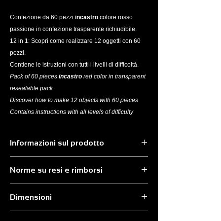
Confezione da 60 pezzi
incastro
colore rosso
passione in confezione trasparente richiudibile.
12 in 1: Scopri come realizzare 12 oggetti con 60
pezzi.
Contiene le istruzioni con tutti i livelli di difficoltà.
Pack of 60 pieces
incastro
red color in transparent
resealable pack
Discover how to make 12 objects with 60 pieces
Contains instructions with all levels of difficulty
Informazioni sul prodotto
Incastro è il gioco che unisce. Assemblando
Norme su resi e rimborsi
i pezzi ad incastro si sperimenta lo spirito di
squadra per realizzare costruzioni sempre
Il rimborso, a seguito dell’esercizio del diritto
più grandi e complesse. Scopri i numerosi
Dimensioni
di recesso, sara’ attivato dal Venditore nel
lavoretti creativi che si possono realizzare
minore tempo possibile e comunque entro
con i nostri moduli ad incastro. Con incastro
8x8x15 cm
trenta (30) giorni dalla data in cui il