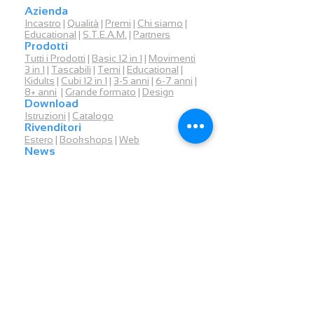
Azienda
Incastro
|
Qualità
|
Premi
|
Chi siamo
|
Educational
|
S.T.E.A.M.
|
Partners
Prodotti
Tutti i Prodotti
|
Basic 12 in 1
|
Movimenti
3 in 1
|
Tascabili
|
Temi
|
Educational
|
Kidults
|
Cubi 12 in 1
|
3-5 anni
|
6-7 anni
|
8+ anni
|
Grand
e
formato
|
Design
Download
Istruzioni
|
Catalogo
Rivenditori
Estero
|
Bookshops
|
Web
News
Events
|
Blog
Contatti
Contattaci
|
Assistenza
|
Membri
ULTIMI EVENTI
15