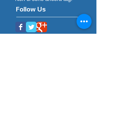
Follow Us
MAPPA DEL SITO
Home
Azienda
Incastro
|
Qualità
|
Premi
|
Chi siamo
|
Educational
|
S.T.E.A.M.
|
Partners
Prodotti
Tutti i Prodotti
|
Basic 12 in 1
|
Movimenti
3 in 1
|
Tascabili
|
Temi
|
Educational
|
Kidults
|
Cubi 12 in 1
|
3-5 anni
|
6-7 anni
|
8+ anni
|
Grand
e
formato
|
Design
Download
Istruzioni
|
Catalogo
Rivenditori
Estero
|
Bookshops
|
Web
News
Events
|
Blog