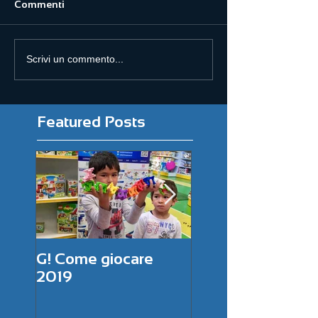
Commenti
Scrivi un commento...
Featured Posts
G! Come giocare
DESIGN WEEK 2
2019